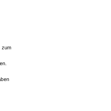
n zum
ten.
gaben