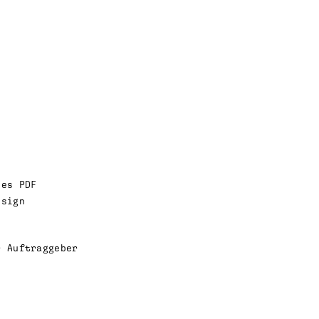
ies PDF
esign
r Auftraggeber
e