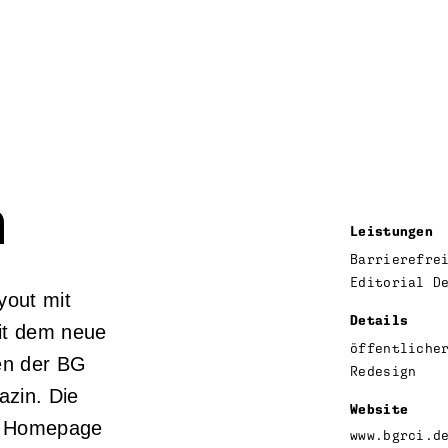
h
Leistungen
Barrierefre
Editorial D
yout mit
Details
it dem neue
öffentliche
en der BG
Redesign
azin. Die
Website
er Homepage
www.bgrci.d